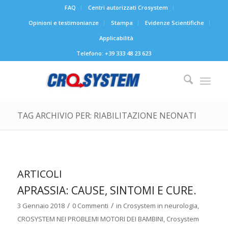
FAQ
Centri autorizzati Crosystem
Opinioni e testimonianze
Stampa
Evidenze Scientifiche
Applicabilità
Telefono: +39 333 48 23 623
TAG ARCHIVIO PER: RIABILITAZIONE NEONATI
ARTICOLI
APRASSIA: CAUSE, SINTOMI E CURE.
/
/
3 Gennaio 2018
0 Commenti
in
Crosystem in neurologia
,
CROSYSTEM NEI PROBLEMI MOTORI DEI BAMBINI
,
Crosystem