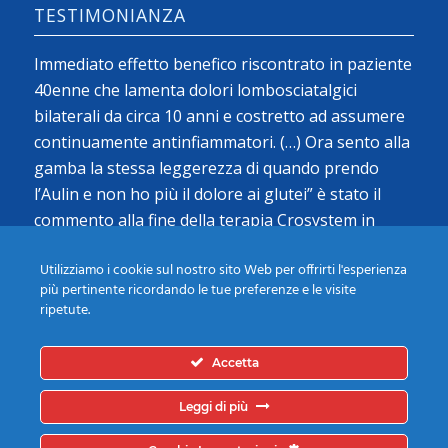
TESTIMONIANZA
Immediato effetto benefico riscontrato in paziente
40enne che lamenta dolori lombosciatalgici
bilaterali da circa 10 anni e costretto ad assumere
continuamente antinfiammatori. (…) Ora sento alla
gamba la stessa leggerezza di quando prendo
l’Aulin e non ho più il dolore ai glutei” è stato il
commento alla fine della terapia Crosystem in
prima giornata…
Utilizziamo i cookie sul nostro sito Web per offrirti l'esperienza
Alessandro (Tree Climber)
più pertinente ricordando le tue preferenze e le visite
ripetute.
Leggi tutte le Testimonianze
Accetta
Leggi di più