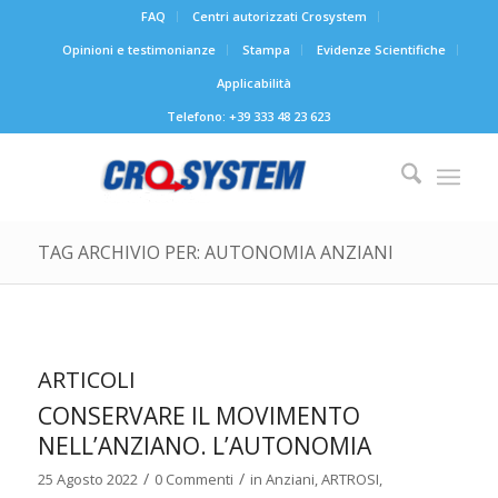
FAQ
Centri autorizzati Crosystem
Opinioni e testimonianze
Stampa
Evidenze Scientifiche
Applicabilità
Telefono: +39 333 48 23 623
TAG ARCHIVIO PER: AUTONOMIA ANZIANI
ARTICOLI
CONSERVARE IL MOVIMENTO
NELL’ANZIANO. L’AUTONOMIA
/
/
25 Agosto 2022
0 Commenti
in
Anziani
,
ARTROSI
,