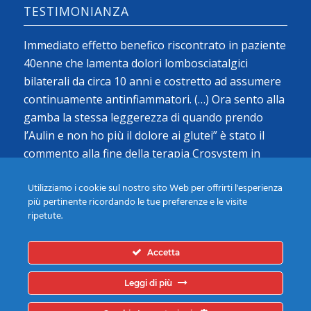
TESTIMONIANZA
Immediato effetto benefico riscontrato in paziente
40enne che lamenta dolori lombosciatalgici
bilaterali da circa 10 anni e costretto ad assumere
continuamente antinfiammatori. (…) Ora sento alla
gamba la stessa leggerezza di quando prendo
l’Aulin e non ho più il dolore ai glutei” è stato il
commento alla fine della terapia Crosystem in
prima giornata…
Utilizziamo i cookie sul nostro sito Web per offrirti l'esperienza
Alessandro (Tree Climber)
più pertinente ricordando le tue preferenze e le visite
ripetute.
Leggi tutte le Testimonianze
Accetta
Leggi di più