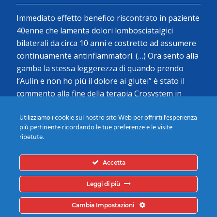
Immediato effetto benefico riscontrato in paziente
40enne che lamenta dolori lombosciatalgici
bilaterali da circa 10 anni e costretto ad assumere
continuamente antinfiammatori. (…) Ora sento alla
gamba la stessa leggerezza di quando prendo
l’Aulin e non ho più il dolore ai glutei” è stato il
commento alla fine della terapia Crosystem in
prima giornata…
Utilizziamo i cookie sul nostro sito Web per offrirti l'esperienza
Alessandro (Tree Climber)
più pertinente ricordando le tue preferenze e le visite
ripetute.
Leggi tutte le Testimonianze
Accetta
Leggi di più
Cambia Impostazioni
© Copyright -
Crosystem
-
powered by Enfold WordPress Theme