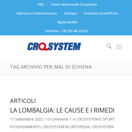
FAQ
Centri autorizzati Crosystem
Opinioni e testimonianze
Stampa
Evidenze Scientifiche
Applicabilità
Telefono: +39 333 48 23 623
TAG ARCHIVIO PER: MAL DI SCHIENA
ARTICOLI
LA LOMBALGIA: LE CAUSE E I RIMEDI
/
/
11 Settembre 2022
0 Commenti
in
CROSYSTEM E SPORT
POTENZIAMENTO
,
CROSYSTEM IN ORTOPEDIA
,
CROSYSTEM