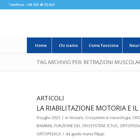
Telefono: +39 333 48 23 623
Home
Chi siamo
Come funziona
Neur
TAG ARCHIVIO PER: RETRAZIONI MUSCOLA
ARTICOLI
LA RIABILITAZIONE MOTORIA E I
/
9 Luglio 2023
in
Anziani
,
Crosystem in neurologia
,
CRO
BAMBINI
,
FUNZIONE DEL CROSYSTEM
,
ICTUS
,
ORTOPEDI
/
ORTOPEDICA
da
guido maria filippi