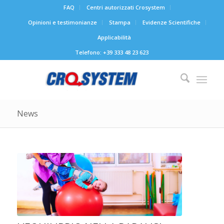
FAQ
Centri autorizzati Crosystem
Opinioni e testimonianze
Stampa
Evidenze Scientifiche
Applicabilità
Telefono: +39 333 48 23 623
News