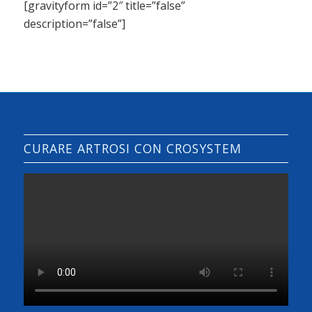
[gravityform id=”2″ title=”false”
description=”false”]
CURARE ARTROSI CON CROSYSTEM