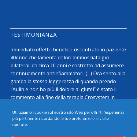
TESTIMONIANZA
Immediato effetto benefico riscontrato in paziente
40enne che lamenta dolori lombosciatalgici
bilaterali da circa 10 anni e costretto ad assumere
continuamente antinfiammatori. (…) Ora sento alla
gamba la stessa leggerezza di quando prendo
l’Aulin e non ho più il dolore ai glutei” è stato il
commento alla fine della terapia Crosystem in
prima giornata…
Utilizziamo i cookie sul nostro sito Web per offrirti l'esperienza
Alessandro (Tree Climber)
più pertinente ricordando le tue preferenze e le visite
ripetute.
Leggi tutte le Testimonianze