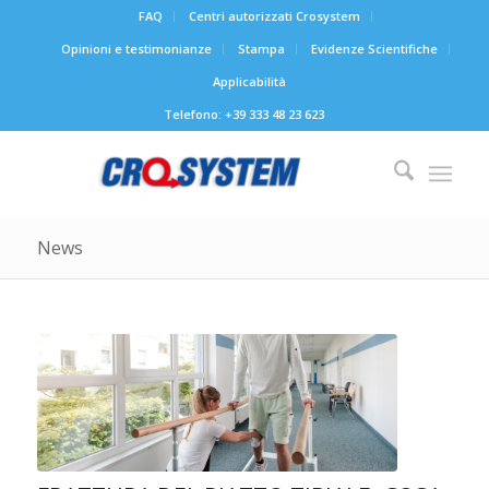
FAQ
Centri autorizzati Crosystem
Opinioni e testimonianze
Stampa
Evidenze Scientifiche
Applicabilità
Telefono: +39 333 48 23 623
News